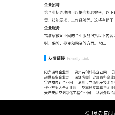
企业招聘
给企业招聘攻略可以提高招聘效率，以下
责、技能要求、工作经验等。这将有助于..
企业服务
福清家教企业网的企业服务包括以下内容：
财、保险、投资和融资等方面。 物...
友情链接
Friendly Link
阳光课程企业网
惠州共创科技企业网
超世商贸企业网
深圳尚益门诊部百科企业
雷达物位计企业网
深圳市立通电子技术企
作业答案大全企业网
华鑫通叉车销售企业
天津安信空调净化工程企业网
华容外墙清
栏目导航:
首页
|