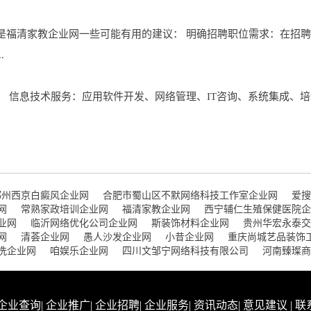
是福清家教企业网一些可能有用的建议： 明确招聘职位需求：在招
.
 信息技术服务：应用软件开发、网络管理、IT咨询、系统集成、培
郑州西京白癜风企业网
合肥市蜀山区不默网络科技工作室企业网
爱搜
网
常熟家政培训企业网
福清家教企业网
西宁辅仁生殖保健医院企
业网
临沂网络优化公司企业网
斯装饰材料企业网
贵州华宏永泰交
网
清荟企业网
愚人沙发企业网
小昔企业网
重庆尚城艺品装饰
洗企业网
咱娱乐企业网
四川文邹宁网络科技有限公司
河南臻璨商
企业查询
|
企业推广
|
企业招聘
|
企业服务
|
资讯动态
|
意见建议
|
联